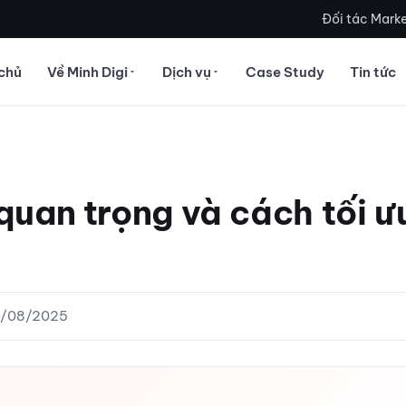
Đối tác Marke
chủ
Về Minh Digi
Dịch vụ
Case Study
Tin tức
 quan trọng và cách tối ư
15/08/2025