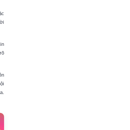
ặc
ời
in
rõ
ên
ội
a.