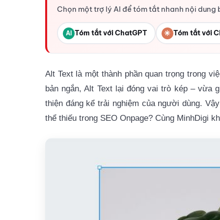
Chọn một trợ lý AI để tóm tắt nhanh nội dung 
Tóm tắt với ChatGPT
✳
Tóm tắt với C
AI
Alt Text là một thành phần quan trọng trong vi
bản ngắn, Alt Text lại đóng vai trò kép – vừa 
thiện đáng kể trải nghiệm của người dùng. Vậ
thể thiếu trong SEO Onpage? Cùng MinhDigi khá