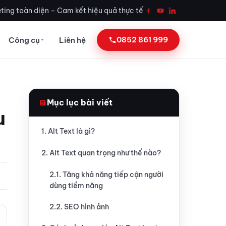
ting toàn diện – Cam kết hiệu quả thực tế
0852 861 999
Công cụ
Liên hệ
Mục lục bài viết
u
1. Alt Text là gì?
2. Alt Text quan trọng như thế nào?
2.1. Tăng khả năng tiếp cận người
dùng tiềm năng
2.2. SEO hình ảnh