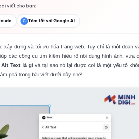
bài viết cho bạn:
laude
Tóm tắt với Google AI
G
ệc xây dựng và tối ưu hóa trang web. Tuy chỉ là một đoạn v
giúp các công cụ tìm kiếm hiểu rõ nội dung hình ảnh, vừa c
y
Alt Text là gì
và tại sao nó lại được coi là một yếu tố khô
m phá trong bài viết dưới đây nhé!