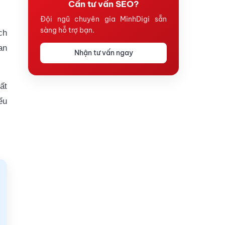
Cần tư vấn SEO?
Đội ngũ chuyên gia MinhDigi sẵn
sàng hỗ trợ bạn.
ch
an
Nhận tư vấn ngay
ất
ểu