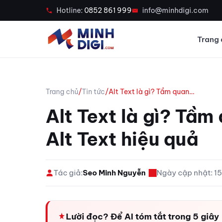
Hotline:
0852 861 999
info@minhdigi.com
Trang 
Trang chủ
/
Tin tức
/
Alt Text là gì? Tầm quan…
Alt Text là gì? Tầm
Alt Text hiệu quả
Tác giả:
Seo Minh Nguyễn
|
Ngày cập nhật: 
Lười đọc? Để AI tóm tắt trong 5 giây