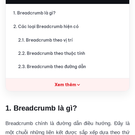
1. Breadcrumb là gì?
2. Các loại Breadcrumb hiện có
2.1. Breadcrumb theo vị trí
2.2. Breadcrumb theo thuộc tính
2.3. Breadcrumb theo đường dẫn
3. Lợi ích khi sử dụng Breadcrumb là gì?
Xem thêm
3.1. Hỗ trợ người đọc có thể hình dung được vị trí
hiện tại trên trang web
1. Breadcrumb là gì?
3.2. Cung cấp đường dẫn đến thư mục ở cấp cao
Breadcrumb chính là đường dẫn điều hướng. Đây là
3.3. Giảm thiểu tỷ lệ thoát trang (Bounce rate)
một chuỗi những liên kết được sắp xếp dựa theo thứ