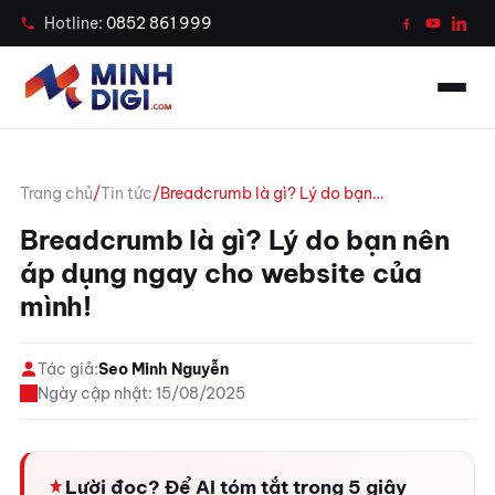
Case Study
Hotline:
0852 861 999
Tin tức
Công cụ
Trang chủ
/
Tin tức
/
Breadcrumb là gì? Lý do bạn…
Liên hệ
Breadcrumb là gì? Lý do bạn nên
áp dụng ngay cho website của
Gọi ngay 0852 861 999
mình!
Chat Zalo tư vấn
Tác giả:
Seo Minh Nguyễn
Ngày cập nhật: 15/08/2025
Lười đọc? Để AI tóm tắt trong 5 giây