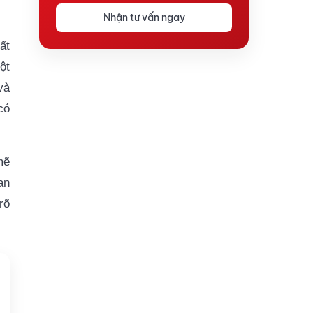
Nhận tư vấn ngay
ất
ột
và
có
mẽ
an
rõ