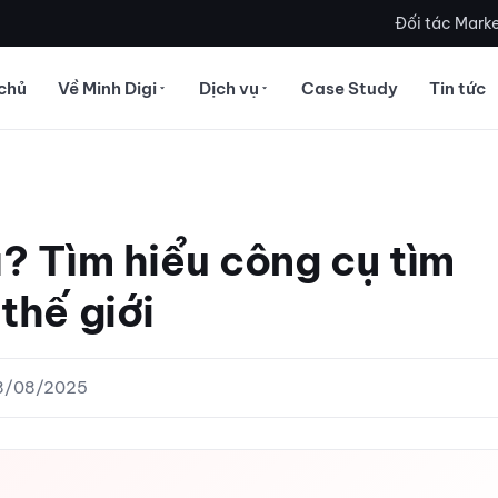
Đối tác Marke
chủ
Về Minh Digi
Dịch vụ
Case Study
Tin tức
? Tìm hiểu công cụ tìm
thế giới
28/08/2025