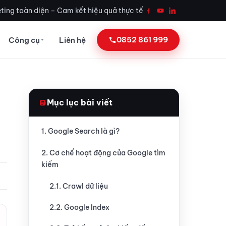
ting toàn diện – Cam kết hiệu quả thực tế
0852 861 999
Công cụ
Liên hệ
Mục lục bài viết
1. Google Search là gì?
2. Cơ chế hoạt động của Google tìm
kiếm
2.1. Crawl dữ liệu
2.2. Google Index