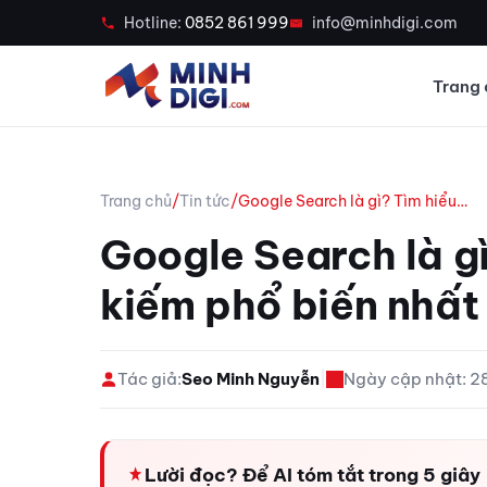
Hotline:
0852 861 999
info@minhdigi.com
Trang 
Trang chủ
/
Tin tức
/
Google Search là gì? Tìm hiểu…
Google Search là gì
kiếm phổ biến nhất 
Tác giả:
Seo Minh Nguyễn
|
Ngày cập nhật: 
Lười đọc? Để AI tóm tắt trong 5 giây