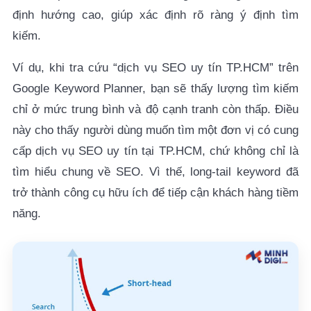
5. Câu hỏi thường gặp
định hướng cao, giúp xác định rõ ràng ý định tìm
kiếm.
5.1. Có nên tập trung hoàn toàn vào Long tail
Keyword hay không?
Ví dụ, khi tra cứu “dịch vụ SEO uy tín TP.HCM” trên
5.2. Longtail Keywords có thay đổi theo thời gian
Google Keyword Planner, bạn sẽ thấy lượng tìm kiếm
không?
chỉ ở mức trung bình và độ cạnh tranh còn thấp. Điều
này cho thấy người dùng muốn tìm một đơn vị có cung
5.3. Có thể dùng Long Tail Keyword cho quảng cáo
Google Ads không?
cấp dịch vụ SEO uy tín tại TP.HCM, chứ không chỉ là
tìm hiểu chung về SEO. Vì thế, long-tail keyword đã
5.4. Bao nhiêu từ thì được coi là Long Tail
trở thành công cụ hữu ích để tiếp cận khách hàng tiềm
Keyword?
năng.
5.5. Website mới nên tập trung vào Long Tail
Keyword hay từ khóa ngắn?