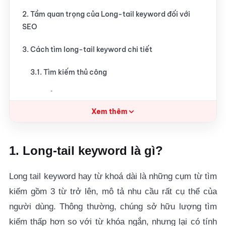
2. Tầm quan trọng của Long-tail keyword đối với
SEO
3. Cách tìm long-tail keyword chi tiết
3.1. Tìm kiếm thủ công
3.2. Sử dụng công cụ
Xem thêm
4. Cách sử dụng long-tail keyword hiệu quả
4.1. Tạo một bài viết với từ khóa chính là long-tail
1. Long-tail keyword là gì?
keyword
4.2. Chèn các long-tail keyword vào nội dung bài
Long tail keyword hay từ khoá dài
là những cụm từ tìm
viết có sẵn
kiếm gồm 3 từ trở lên, mô tả nhu cầu rất cụ thể của
người dùng. Thông thường, chúng sở hữu lượng tìm
4.3. Tận dụng biến thể của từ khoá Longtail
kiếm thấp hơn so với từ khóa ngắn, nhưng lại có tính