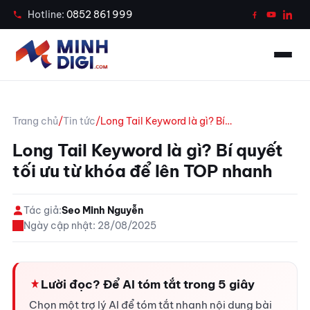
Case Study
Hotline:
0852 861 999
Tin tức
Công cụ
Trang chủ
/
Tin tức
/
Long Tail Keyword là gì? Bí…
Liên hệ
Long Tail Keyword là gì? Bí quyết
tối ưu từ khóa để lên TOP nhanh
Gọi ngay 0852 861 999
Tác giả:
Seo Minh Nguyễn
Chat Zalo tư vấn
Ngày cập nhật: 28/08/2025
Lười đọc? Để AI tóm tắt trong 5 giây
Chọn một trợ lý AI để tóm tắt nhanh nội dung bài