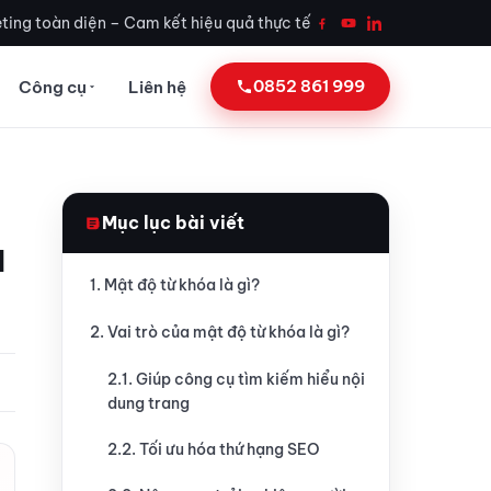
ting toàn diện – Cam kết hiệu quả thực tế
0852 861 999
Công cụ
Liên hệ
Mục lục bài viết
à
1. Mật độ từ khóa là gì?
2. Vai trò của mật độ từ khóa là gì?
2.1. Giúp công cụ tìm kiếm hiểu nội
dung trang
2.2. Tối ưu hóa thứ hạng SEO