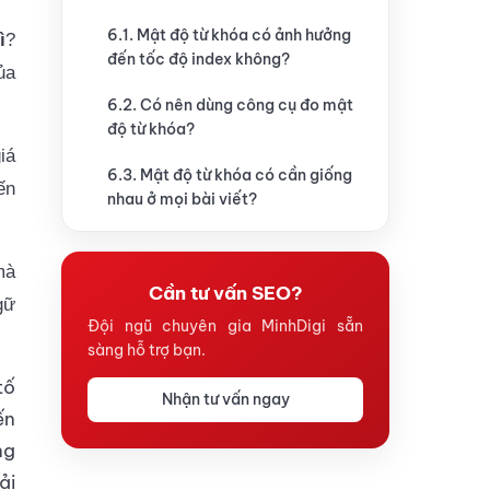
6.1. Mật độ từ khóa có ảnh hưởng
ì
?
đến tốc độ index không?
ủa
6.2. Có nên dùng công cụ đo mật
độ từ khóa?
iá
6.3. Mật độ từ khóa có cần giống
ến
nhau ở mọi bài viết?
mà
Cần tư vấn SEO?
gữ
Đội ngũ chuyên gia MinhDigi sẵn
sàng hỗ trợ bạn.
tố
Nhận tư vấn ngay
ến
ng
ải