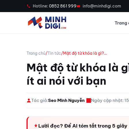
Hotline:
0852 861 999
info@minhdigi.com
Trang 
Trang chủ
/
Tin tức
/
Mật độ từ khóa là gì?…
Mật độ từ khóa là g
ít ai nói với bạn
Tác giả:
Seo Minh Nguyễn
|
Ngày cập nhật: 
Lười đọc? Để AI tóm tắt trong 5 giây