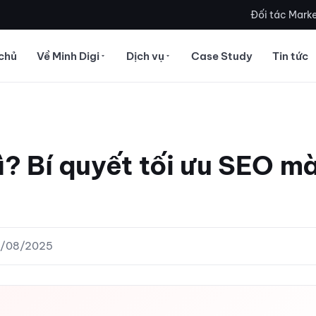
Đối tác Marke
chủ
Về Minh Digi
Dịch vụ
Case Study
Tin tức
ì? Bí quyết tối ưu SEO m
15/08/2025