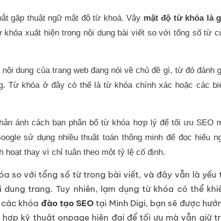
bắt gặp thuật ngữ mật độ từ khoá. Vậy
mật độ từ khóa là g
 khóa xuất hiện trong nội dung bài viết so với tổng số từ c
 nội dung của trang web đang nói về chủ đề gì, từ đó đánh g
g. Từ khóa ở đây có thể là từ khóa chính xác hoặc các bi
phản ánh cách bạn phân bổ từ khóa hợp lý để tối ưu SEO 
 Google sử dụng nhiều thuật toán thông minh để đọc hiểu n
hoạt thay vì chỉ tuân theo một tỷ lệ cố định.
óa so với tổng số từ trong bài viết, và đây vẫn là yếu 
i dung trang. Tuy nhiên, lạm dụng từ khóa có thể khi
y các khóa
đào tạo SEO
tại Minh Digi, bạn sẽ được hướ
hợp kỹ thuật onpage hiện đại để tối ưu mà vẫn giữ tr