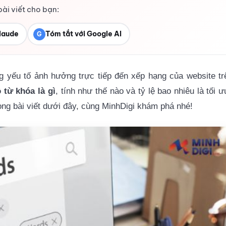
bài viết cho bạn:
laude
Tóm tắt với Google AI
G
g yếu tố ảnh hưởng trực tiếp đến xếp hạng của website tr
 từ khóa là gì
, tính như thế nào và tỷ lệ bao nhiêu là tối ư
rong bài viết dưới đây, cùng MinhDigi khám phá nhé!