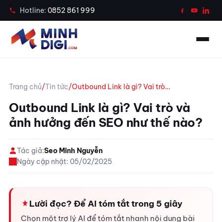
Case Study
Hotline:
0852 861 999
Tin tức
Công cụ
Trang chủ
/
Tin tức
/
Outbound Link là gì? Vai trò…
Liên hệ
Outbound Link là gì? Vai trò và
ảnh hưởng đến SEO như thế nào?
Gọi ngay 0852 861 999
Tác giả:
Seo Minh Nguyễn
Chat Zalo tư vấn
Ngày cập nhật: 05/02/2025
Lười đọc? Để AI tóm tắt trong 5 giây
Chọn một trợ lý AI để tóm tắt nhanh nội dung bài