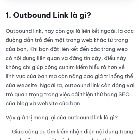
1. Outbound Link là gì?
3.3. Tránh sử dụng quá nhiều liên kết ngoài
3.4. Cung cấp và yêu cầu liên kết
Outbound link, hay còn gọi là liên kết ngoài, là các
đường dẫn trỏ đến một trang web khác từ trang
3.5. Nên liên kết với ai?
của bạn. Khi bạn đặt liên kết đến các trang web
4. Sự thật về Outbound Link
có nội dung liên quan và đáng tin cậy, điều này
không chỉ giúp công cụ tìm kiếm hiểu rõ hơn về
5. Gợi ý để tạo Outbound Links
lĩnh vực của bạn mà còn nâng cao giá trị tổng thể
của website. Ngoài ra, outbound link còn đóng vai
trò quan trọng trong việc cải thiện thứ hạng SEO
của blog và website của bạn.
Vậy giá trị mang lại của outbound link là gì?
Giúp công cụ tìm kiếm nhận diện nội dung trang