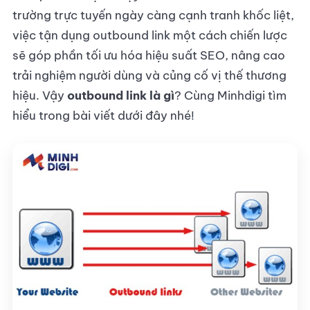
trường trực tuyến ngày càng cạnh tranh khốc liệt,
việc tận dụng outbound link một cách chiến lược
sẽ góp phần tối ưu hóa hiệu suất SEO, nâng cao
trải nghiệm người dùng và củng cố vị thế thương
hiệu. Vậy
outbound link
là gì
? Cùng Minhdigi tìm
hiểu trong bài viết dưới đây nhé!