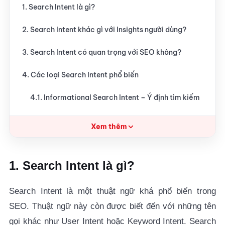
1. Search Intent là gì?
2. Search Intent khác gì với Insights người dùng?
3. Search Intent có quan trọng với SEO không?
4. Các loại Search Intent phổ biến
4.1. Informational Search Intent – Ý định tìm kiếm
thông tin
Xem thêm
4.2. Commercial Investigation Search Intent – Ý
định tìm kiếm điều tra thương mại
1. Search Intent là gì?
4.3. Transactional Search Intent – Ý định tìm kiếm
giao dịch
Search Intent là một thuật ngữ khá phổ biến trong
4.4. Navigational Search Intent – Ý định tìm kiếm
SEO. Thuật ngữ này còn được biết đến với những tên
điều hướng
gọi khác như User Intent hoặc Keyword Intent. Search