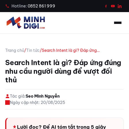
Case Study
Hotline:
0852 861 999
Tin tức
Công cụ
Trang chủ
/
Tin tức
/
Search Intent là gì? Đáp ứng…
Liên hệ
Search Intent là gì? Đáp ứng đúng
nhu cầu người dùng để vượt đối
Gọi ngay 0852 861 999
thủ
Chat Zalo tư vấn
Tác giả:
Seo Minh Nguyễn
Ngày cập nhật: 20/08/2025
Lười đọc? Để AI tóm tắt trong 5 giây