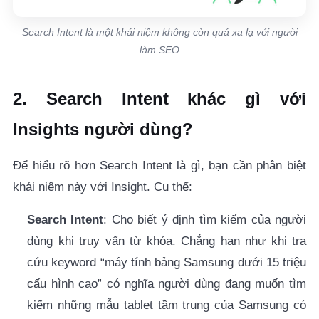
7.1. Đối với SEO
Search Intent là một khái niệm không còn quá xa lạ với người
làm SEO
7.2. Đối với doanh nghiệp
8. Câu hỏi thường gặp
2. Search Intent khác gì với
8.1. Công cụ nào hỗ trợ xác định Search Intent tốt
Insights người dùng?
nhất 2025?
Để hiểu rõ hơn
Search Intent là gì
, bạn cần phân biệt
8.2. Có thể SEO 1 từ khóa cho nhiều Search Intent
khái
niệm này với Insight. Cụ thể:
không?
Search Intent
: Cho biết ý định tìm kiếm của người
8.3. Search Intent có thay đổi theo thời gian
không?
dùng khi truy vấn từ khóa. Chẳng hạn như khi tra
cứu keyword “máy tính bảng Samsung dưới 15 triệu
9. Kết luận
cấu hình cao” có nghĩa người dùng đang muốn tìm
kiếm những mẫu tablet tầm trung của Samsung có