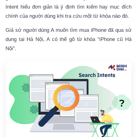
5. Cách xác định Search Intent chính xác
Intent hiểu đơn giản là ý định tìm kiếm hay mục đích
chính của người dùng khi tra cứu một từ khóa nào đó.
5.1. Nhận biết qua dấu hiệu về từ ngữ
Giả sử người dùng A muốn tìm mua iPhone đã qua sử
5.2. Nhận biết trên định dạng SERPs
dụng tại Hà Nội, A có thể gõ từ khóa “iPhone cũ Hà
6. Checklist tối ưu Search Intent hiệu quả 2025
Nội”.
6.1. Tối ưu cho Informational Search Intent – Ý
định thông tin
6.2. Tối ưu cho Transactional Search Intent – Ý
định giao dịch
6.3. Tối ưu cho Navigational Search Intent – Truy
vấn điều hướng
6.4. Tối ưu hóa Search Intent nâng cao
7. Lợi ích khi tối ưu Search Intent chuẩn