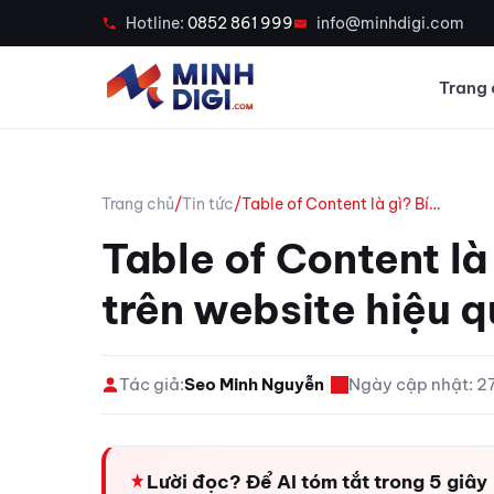
Hotline:
0852 861 999
info@minhdigi.com
Trang 
Trang chủ
/
Tin tức
/
Table of Content là gì? Bí…
Table of Content là
trên website hiệu 
Tác giả:
Seo Minh Nguyễn
|
Ngày cập nhật: 
Lười đọc? Để AI tóm tắt trong 5 giây