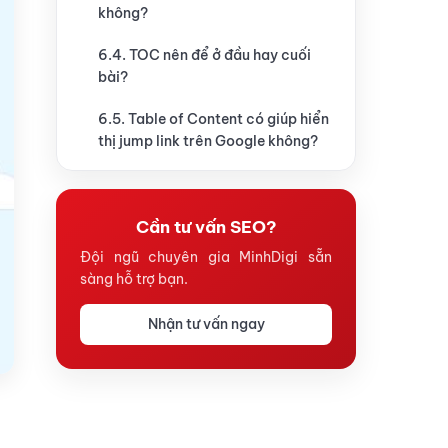
không?
6.4. TOC nên để ở đầu hay cuối
bài?
6.5. Table of Content có giúp hiển
thị jump link trên Google không?
Cần tư vấn SEO?
Đội ngũ chuyên gia MinhDigi sẵn
sàng hỗ trợ bạn.
Nhận tư vấn ngay