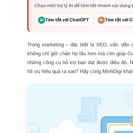
Chọn một trợ lý AI để tóm tắt nhanh nội dung 
Tóm tắt với ChatGPT
✳
Tóm tắt với C
AI
Trong marketing – đặc biệt là SEO, việc dẫn
không chỉ giữ chân họ lâu hơn mà còn giúp Goo
những công cụ hỗ trợ bạn đạt được điều đó. 
tối ưu hiệu quả ra sao? Hãy cùng MinhDigi khám 