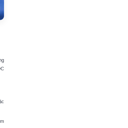
ng
OC
ặc
ệm