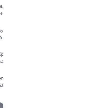
t.
nh
ấy
ến
úp
mà
ơn
ột