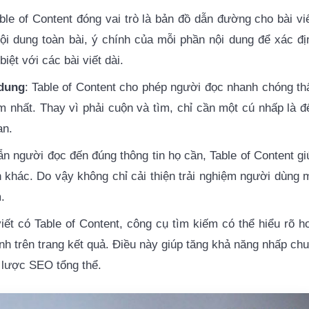
able of Content đóng vai trò là bản đồ dẫn đường cho bài viế
i dung toàn bài, ý chính của mỗi phần nội dung để xác đị
ệt với các bài viết dài.
 dung
: Table of Content cho phép người đọc nhanh chóng th
 nhất. Thay vì phải cuộn và tìm, chỉ cần một cú nhấp là đ
an.
ẫn người đọc đến đúng thông tin họ cần, Table of Content gi
 khác. Do vậy không chỉ cải thiện trải nghiệm người dùng 
.
 viết có Table of Content, công cụ tìm kiếm có thể hiểu rõ h
anh trên trang kết quả. Điều này giúp tăng khả năng nhấp chu
 lược SEO tổng thể.