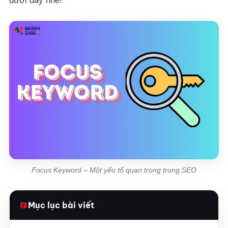
dưới đây nhé!
Focus Keyword – Một yếu tố quan trọng trong SEO
Mục lục bài viết