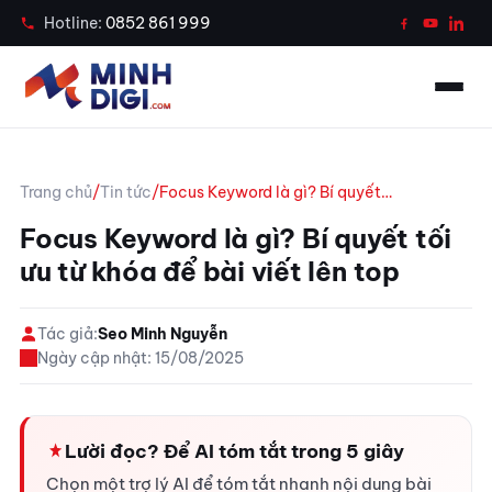
Case Study
Hotline:
0852 861 999
Tin tức
Công cụ
Trang chủ
/
Tin tức
/
Focus Keyword là gì? Bí quyết…
Liên hệ
Focus Keyword là gì? Bí quyết tối
ưu từ khóa để bài viết lên top
Gọi ngay 0852 861 999
Tác giả:
Seo Minh Nguyễn
Chat Zalo tư vấn
Ngày cập nhật: 15/08/2025
Lười đọc? Để AI tóm tắt trong 5 giây
Chọn một trợ lý AI để tóm tắt nhanh nội dung bài