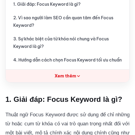
1. Giải đáp: Focus Keyword là gì?
2. Vì sao người làm SEO cần quan tâm đến Focus
Keyword?
3. Sự khác biệt của từ khóa nói chung và Focus
Keyword là gì?
4. Hướng dẫn cách chọn Focus Keyword tối ưu chuẩn
SEO
Xem thêm
4.1. Dựa trên những nghiên cứu về từ khóa
4.2. Xác định rõ ý định của người dùng
1. Giải đáp: Focus Keyword là gì?
4.3. Lựa chọn từ khóa dài khi cần thiết
Thuật ngữ Focus Keyword được sử dụng để chỉ những
4.4. Phù hợp nội dung
từ hoặc cụm từ khóa có vai trò quan trọng nhất đối với
một bài viết, mô tả chính xác nội dung chính cũng như
5. Cách để tối ưu bài viết với Focus Keyword