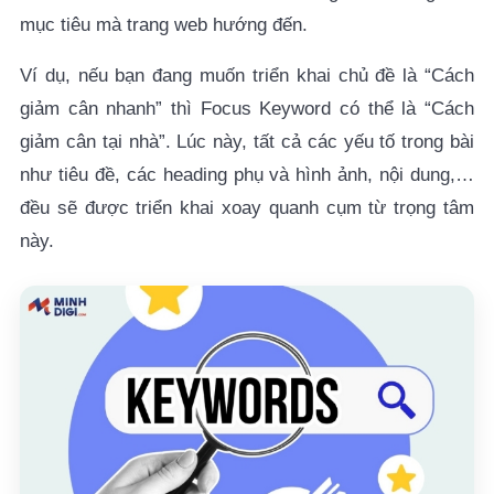
mục tiêu mà trang web hướng đến.
5.1. Chèn từ khóa vào những vị trí quan trọng
Ví dụ, nếu bạn đang muốn triển khai chủ đề là “Cách
5.2. Sử dụng các biến thể của từ khóa
giảm cân nhanh” thì Focus Keyword có thể là “Cách
giảm cân tại nhà”. Lúc này, tất cả các yếu tố trong bài
5.3. Đảm bảo mật độ của từ khóa trọng tâm
như tiêu đề, các heading phụ và hình ảnh, nội dung,…
6. Sai lầm phổ biến khi chọn Focus Keyword
đều sẽ được triển khai xoay quanh cụm từ trọng tâm
này.